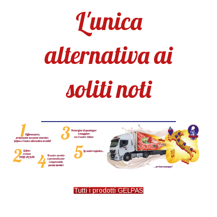
L'unica
alternativa ai
soliti noti
Tutti i prodotti GELPAS