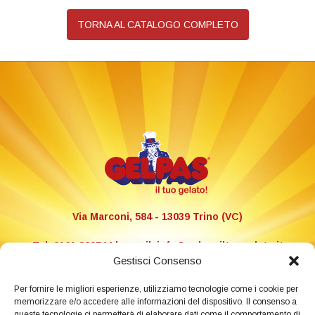
TORNA AL CATALOGO COMPLETO
Via Marconi, 584 - 13039 Trino (VC)
Tel. 0161 829544 | e-mail: info@gelpasiltuogelato.it
P.I.: 02288500024
Gestisci Consenso
Libretto allergeni e ingredienti
Per fornire le migliori esperienze, utilizziamo tecnologie come i cookie per
memorizzare e/o accedere alle informazioni del dispositivo. Il consenso a
queste tecnologie ci permetterà di elaborare dati come il comportamento di