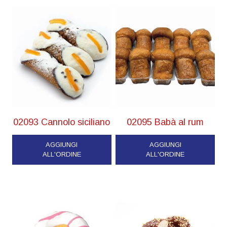
02093 Cannolo siciliano
02095 Babà al rum
AGGIUNGI
AGGIUNGI
ALL'ORDINE
ALL'ORDINE