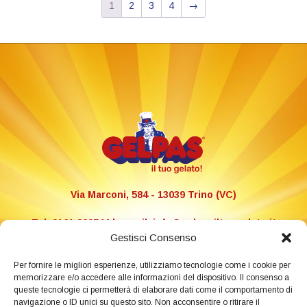
1
2
3
4
→
Via Marconi, 584 - 13039 Trino (VC)
Tel. 0161 829544 | e-mail: info@gelpasiltuogelato.it
P.I.: 02288500024
Gestisci Consenso
Libretto allergeni e ingredienti
Per fornire le migliori esperienze, utilizziamo tecnologie come i cookie per
memorizzare e/o accedere alle informazioni del dispositivo. Il consenso a
queste tecnologie ci permetterà di elaborare dati come il comportamento di
HACCP
navigazione o ID unici su questo sito. Non acconsentire o ritirare il