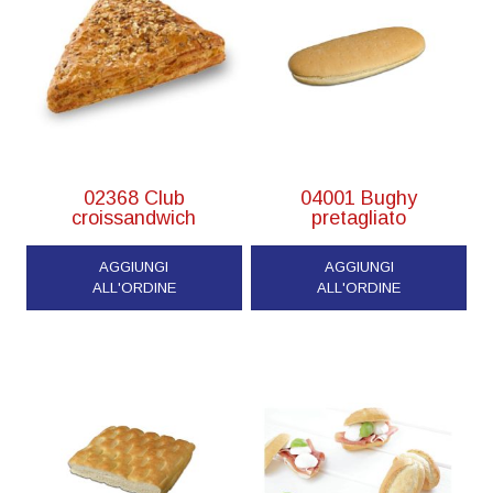
02368 Club
04001 Bughy
croissandwich
pretagliato
AGGIUNGI
AGGIUNGI
ALL'ORDINE
ALL'ORDINE