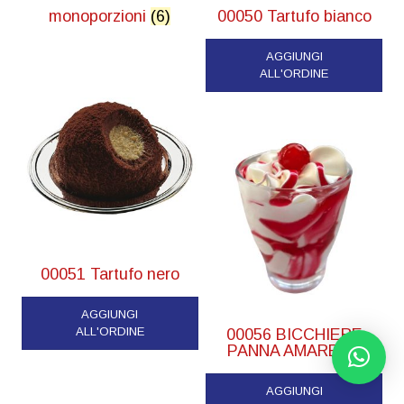
monoporzioni
(6)
00050 Tartufo bianco
AGGIUNGI
ALL'ORDINE
00051 Tartufo nero
AGGIUNGI
ALL'ORDINE
00056 BICCHIERE
PANNA AMARENA
AGGIUNGI