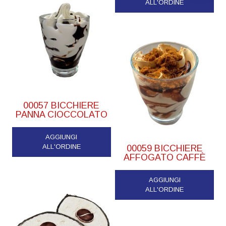
ALL'ORDINE
00057 BICCHIERE
PANNA CIOCCOLATO
AGGIUNGI
ALL'ORDINE
00059 BICCHIERE
AFFOGATO CAFFÈ
AGGIUNGI
ALL'ORDINE