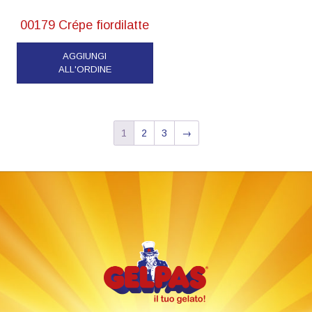
00179 Crépe fiordilatte
AGGIUNGI
ALL'ORDINE
1
2
3
→