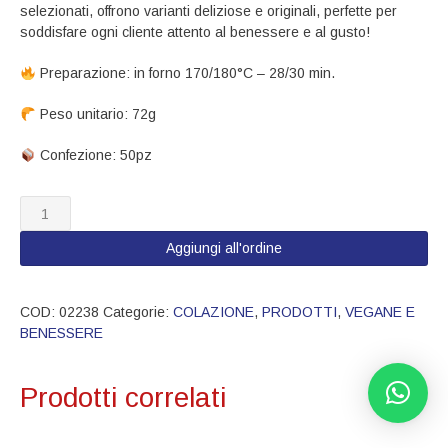
selezionati, offrono varianti deliziose e originali, perfette per
soddisfare ogni cliente attento al benessere e al gusto!
Preparazione: in forno 170/180°C – 28/30 min.
Peso unitario​: 72g
​ Confezione: 50pz
02238
Croissant
vegano
Aggiungi all'ordine
vuoto
quantità
COD:
02238
Categorie:
COLAZIONE
,
PRODOTTI
,
VEGANE E
BENESSERE
Prodotti correlati