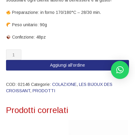
soddisfare ogni cliente attento al benessere e al gusto!
Preparazione: in forno 170/180°C – 28/30 min.
Peso unitario​: 90g
​ Confezione: 48pz
02146
D.L.
Croissant
Aggiungi all'ordine
crema
quantità
COD:
02146
Categorie:
COLAZIONE
,
LES BIJOUX DES
CROISSANT
,
PRODOTTI
Prodotti correlati