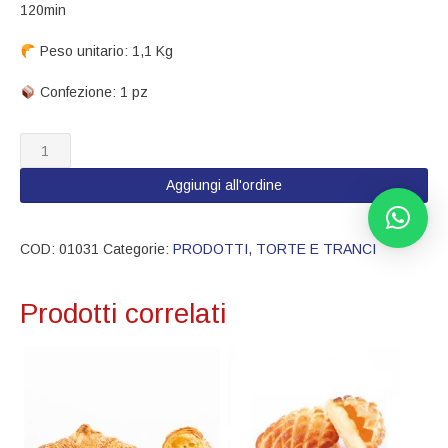
120min
Peso unitario​: 1,1 Kg
​ Confezione: 1 pz
01031
Trancio
tiramisu
Aggiungi all'ordine
con
savoiardi
(1,1
COD:
01031
Categorie:
PRODOTTI
,
TORTE E TRANCI
Kg)
quantità
Prodotti correlati