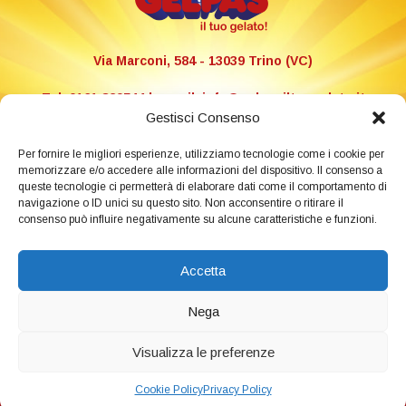
Via Marconi, 584 - 13039 Trino (VC)
Tel. 0161 829544 | e-mail: info@gelpasiltuogelato.it
P.I.: 02288500024
Gestisci Consenso
Libretto allergeni e ingredienti
Per fornire le migliori esperienze, utilizziamo tecnologie come i cookie per
memorizzare e/o accedere alle informazioni del dispositivo. Il consenso a
queste tecnologie ci permetterà di elaborare dati come il comportamento di
HACCP
navigazione o ID unici su questo sito. Non acconsentire o ritirare il
consenso può influire negativamente su alcune caratteristiche e funzioni.
termini e condizioni
Accetta
Nega
Visualizza le preferenze
Styled by:
alicesogno.it
Cookie Policy
Privacy Policy