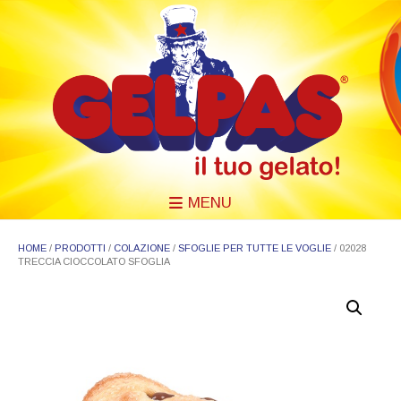
MENU
HOME
/
PRODOTTI
/
COLAZIONE
/
SFOGLIE PER TUTTE LE VOGLIE
/ 02028
TRECCIA CIOCCOLATO SFOGLIA