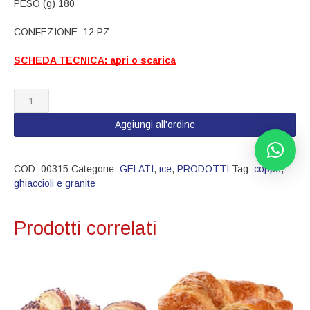
PESO (g) 180
CONFEZIONE: 12 PZ
SCHEDA TECNICA: apri o scarica
00315
GRANITA
LIMONE
Aggiungi all'ordine
quantità
COD:
00315
Categorie:
GELATI
,
ice
,
PRODOTTI
Tag:
coppe
,
ghiaccioli e granite
Prodotti correlati